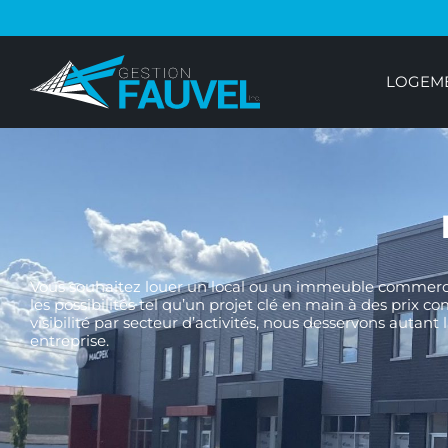
LOGEME
Vous souhaitez louer un local ou un immeuble commercia
les possibilités tel qu’un projet clé en main à des prix
visibilité par secteur d’activités, nous desservons autant
entreprise.