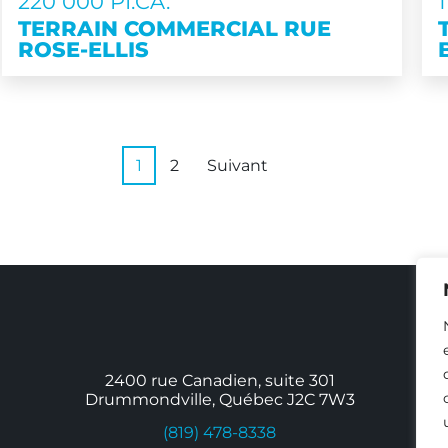
220 000 PI.CA.
TERRAIN COMMERCIAL RUE
ROSE-ELLIS
1
2
Suivant
2400 rue Canadien, suite 301
Drummondville, Québec J2C 7W3
(819) 478-8338