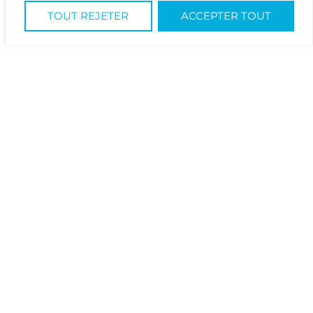
CONTACTEZ-NOUS
TOUT REJETER
ACCEPTER TOUT
PARTAGE
RETOUR À LA LISTE