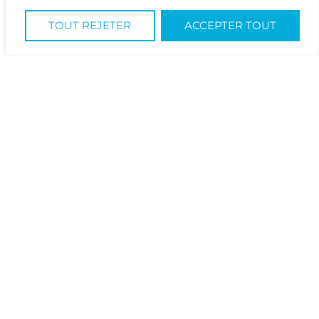
TOUT REJETER
ACCEPTER TOUT
CONTACTEZ-NOUS
PARTAGE
RETOUR À LA LISTE