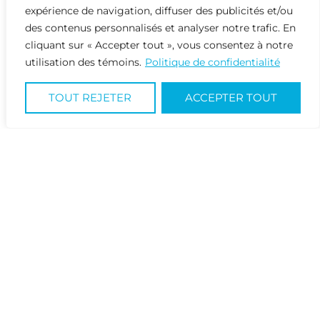
expérience de navigation, diffuser des publicités et/ou
des contenus personnalisés et analyser notre trafic. En
cliquant sur « Accepter tout », vous consentez à notre
utilisation des témoins.
Politique de confidentialité
Le concept de Gestion Fauvel
TOUT REJETER
ACCEPTER TOUT
Le concept que propose Gestion Fauvel est
simple, il développe les grands espaces afin
d’offrir un terrain clé en main pour tous, que ce
soit l’auto-constructeur, l’entrepreneur ou celui
qui désire acquérir pour ensuite choisir son
entrepreneur.
Suivez
notre page Facebook
ou
inscrivez-vous sur notre liste d’attente pour
rester à l’affût des développements!
RETOUR À LA LISTE